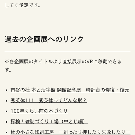
してく予定です。
過去の企画展へのリンク
※各企画展のタイトルより直接展示のVRに移動できま
す。
市谷の杜 本と活字館 開館記念展 時計台の修復・復元
秀英体111 秀英体ってどんな形？
100年くらい前の本づくり
探検！雑誌づくり工場（中とじ編）
杜の小さな印刷工房 ―刷ったり押したり失敗したり―