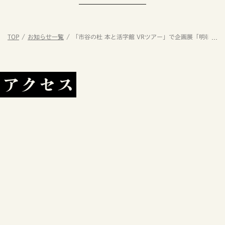
TOP
お知らせ一覧
「市谷の杜 本と活字館 VRツアー」で企画展「明朝体
アクセス