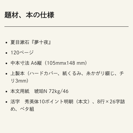
題材、本の仕様
夏目漱石『夢十夜』
120ページ
中本寸法 A6縦（105mmx148 mm）
上製本（ハードカバー、紙くるみ、糸かがり綴じ、チ
リ3mm）
本文用紙 琥珀N 72kg/46
活字 秀英体10ポイント明朝（本文）、8行×26字詰
め、ベタ組