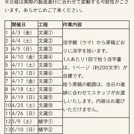
※日程は実際の製造進行に合わせて変動する可能性がござ
います。あらかじめご了承ください。
開催日
工程
作業内容
1
4/3（金）
文選①
2
4/4（土）
文選②
活字棚（ウマ）から原稿どお
3
4/5（日）
文選③
りに活字を拾います。
4
4/10（金）
文選④
1人あたり1回で拾う活字量
5
4/11（土）
文選⑤
は、1ページ（約200文字）が
6
4/12（日）
文選⑥
目標です。
7
4/17（金）
文選⑦
拾う原稿の範囲は、当日の進
8
4/18（土）
文選⑧
捗に合わせてスタッフがお渡
9
4/19（日）
文選⑨
しいたします。内容はお選び
10
4/25（土）
文選⑩
いただけません。
11
4/26（日）
文選⑪
12
5/9（土）
植字①
13
5/10（日）
植字②