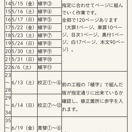
14
5/15（金）
植字③
指定に合わせてページに組ん
15
5/16（土）
植字④
でいく作業です。
16
5/17（日）
植字⑤
全部で120ページあります
17
5/22（金）
植字⑥
（大扉1ページ、章扉10ペー
ジ、目次1ページ、奥付1ペー
18
5/23（土）
植字⑦
ジ、白17ページ、本文90ペー
19
5/24（日）
植字⑧
ジ）。
20
5/30（土）
植字⑨
21
5/31（日）
植字⑩
22
6/6（土）
植字⑪
23
～
6/13（土）
校正①～⑥
前の工程の「植字」で組んだ
28
版が指定通りに出来ているか
29
確認し、修正箇所に赤字を入
～
6/14（日）
校正⑦～⑫
れます。
34
35
～
6/19（金）
差替①～⑥