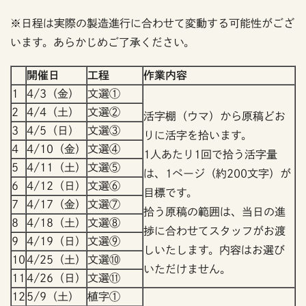
※日程は実際の製造進行に合わせて変動する可能性がござ
います。あらかじめご了承ください。
開催日
工程
作業内容
1
4/3（金）
文選①
2
4/4（土）
文選②
活字棚（ウマ）から原稿どお
3
4/5（日）
文選③
りに活字を拾います。
4
4/10（金）
文選④
1人あたり1回で拾う活字量
5
4/11（土）
文選⑤
は、1ページ（約200文字）が
6
4/12（日）
文選⑥
目標です。
7
4/17（金）
文選⑦
拾う原稿の範囲は、当日の進
8
4/18（土）
文選⑧
捗に合わせてスタッフがお渡
9
4/19（日）
文選⑨
しいたします。内容はお選び
10
4/25（土）
文選⑩
いただけません。
11
4/26（日）
文選⑪
12
5/9（土）
植字①