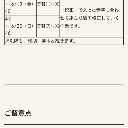
～
6/19（金）
差替①～⑥
「校正」で入った赤字に合わ
40
せて組んだ版を修正していく
41
～
6/20（日）
差替⑦～⑫
作業です。
46
※以降も、印刷、製本と続きます。
ご留意点