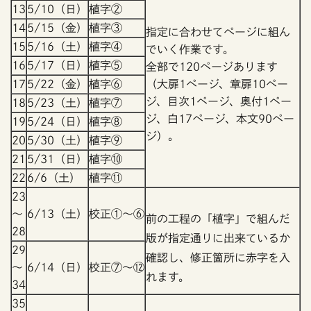
13
5/10（日）
植字②
14
5/15（金）
植字③
指定に合わせてページに組ん
15
5/16（土）
植字④
でいく作業です。
16
5/17（日）
植字⑤
全部で120ページあります
17
5/22（金）
植字⑥
（大扉1ページ、章扉10ペー
ジ、目次1ページ、奥付1ペー
18
5/23（土）
植字⑦
ジ、白17ページ、本文90ペー
19
5/24（日）
植字⑧
ジ）。
20
5/30（土）
植字⑨
21
5/31（日）
植字⑩
22
6/6（土）
植字⑪
23
～
6/13（土）
校正①～⑥
前の工程の「植字」で組んだ
28
版が指定通りに出来ているか
29
確認し、修正箇所に赤字を入
～
6/14（日）
校正⑦～⑫
れます。
34
35