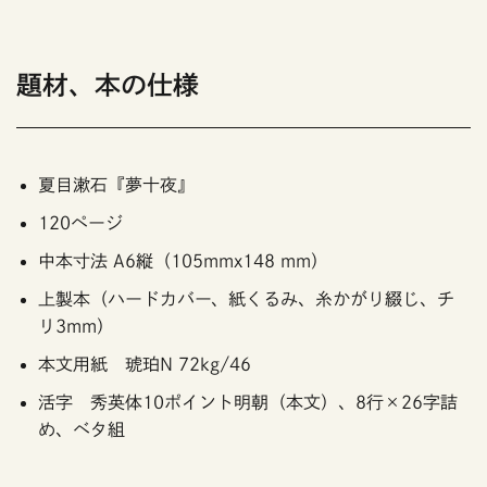
題材、本の仕様
夏目漱石『夢十夜』
120ページ
中本寸法 A6縦（105mmx148 mm）
上製本（ハードカバー、紙くるみ、糸かがり綴じ、チ
リ3mm）
本文用紙 琥珀N 72kg/46
活字 秀英体10ポイント明朝（本文）、8行×26字詰
め、ベタ組