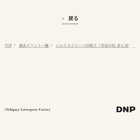
戻る
TOP
過去イベント一覧
シルクスクリーン印刷で「市谷の杜 本と活字館」オ
©Ichigaya Letterpress Factory