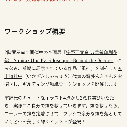
ワークショップ概要
2階展示室で開催中の企画展「
宇野亞喜良 万華鏡印刷花
絮 Aquirax Uno Kaleidoscope -Behind the Scene-
」に
ちなみ、前期に展示されている作品「風神」を制作した
五
十崎社中
（いかざきしゃちゅう）代表の齋藤宏之さんをお
招きし、ギルディング和紙ワークショップを開催します！
宇野氏のキュートなイラスト4点から2点お選びいただ
き、実際にご自分で箔を載せていきます。箔を載せたら、
ローラーで箔を定着させて、ブラシで余分な箔を落として
いくと……美しく輝くイラストが登場！