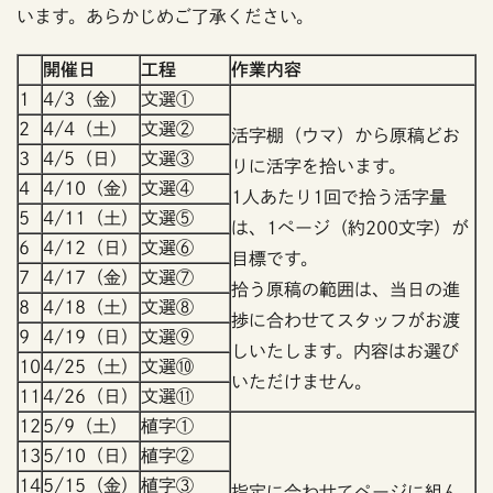
います。あらかじめご了承ください。
開催日
工程
作業内容
1
4/3（金）
文選①
2
4/4（土）
文選②
活字棚（ウマ）から原稿どお
3
4/5（日）
文選③
りに活字を拾います。
4
4/10（金）
文選④
1人あたり1回で拾う活字量
5
4/11（土）
文選⑤
は、1ページ（約200文字）が
6
4/12（日）
文選⑥
目標です。
7
4/17（金）
文選⑦
拾う原稿の範囲は、当日の進
8
4/18（土）
文選⑧
捗に合わせてスタッフがお渡
9
4/19（日）
文選⑨
しいたします。内容はお選び
10
4/25（土）
文選⑩
いただけません。
11
4/26（日）
文選⑪
12
5/9（土）
植字①
13
5/10（日）
植字②
14
5/15（金）
植字③
指定に合わせてページに組ん