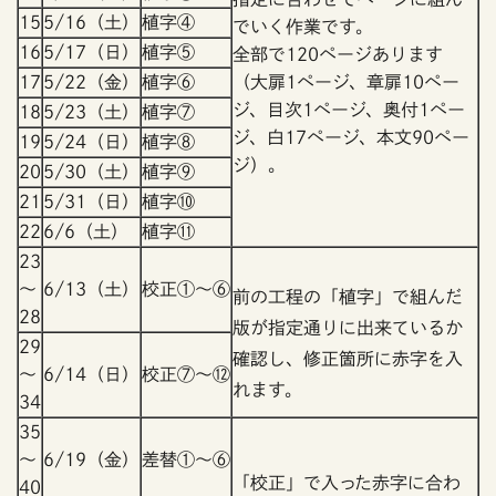
15
5/16（土）
植字④
でいく作業です。
16
5/17（日）
植字⑤
全部で120ページあります
17
5/22（金）
植字⑥
（大扉1ページ、章扉10ペー
ジ、目次1ページ、奥付1ペー
18
5/23（土）
植字⑦
ジ、白17ページ、本文90ペー
19
5/24（日）
植字⑧
ジ）。
20
5/30（土）
植字⑨
21
5/31（日）
植字⑩
22
6/6（土）
植字⑪
23
～
6/13（土）
校正①～⑥
前の工程の「植字」で組んだ
28
版が指定通りに出来ているか
29
確認し、修正箇所に赤字を入
～
6/14（日）
校正⑦～⑫
れます。
34
35
～
6/19（金）
差替①～⑥
「校正」で入った赤字に合わ
40