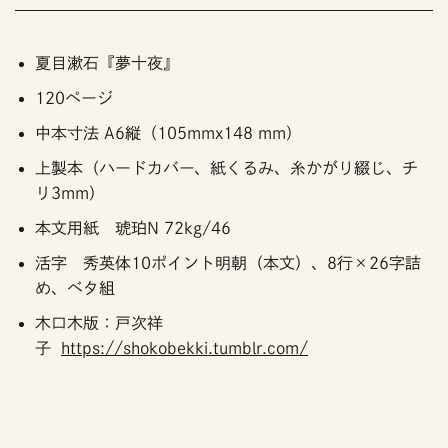
夏目漱石『夢十夜』
120ページ
中本寸法 A6縦（105mmx148 mm）
上製本（ハードカバー、紙くるみ、糸かがり綴じ、チ
リ3mm）
本文用紙 琥珀N 72kg/46
活字 秀英体10ポイント明朝（本文）、8行×26字詰
め、ベタ組
木口木版：戸次祥
子
https://shokobekki.tumblr.com/