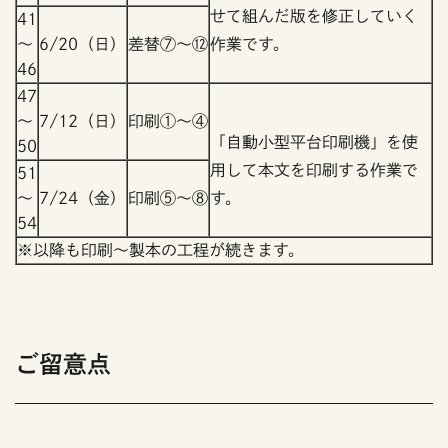
せて組んだ版を修正していく
41
～
6/20（日）
差替⑦～⑫
作業です。
46
47
～
7/12（日）
印刷①～④
「自動小型平台印刷機」を使
50
用して本文を印刷する作業で
51
～
7/24（金）
印刷⑤～⑧
す。
54
※以降も印刷～製本の工程が続きます。
ご留意点