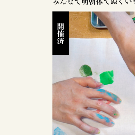
みんなで明朝体てぬぐい
開催済